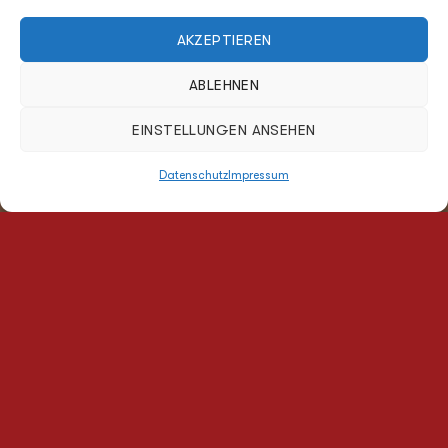
AKZEPTIEREN
ABLEHNEN
EINSTELLUNGEN ANSEHEN
Datenschutz
Impressum
DEINE NEUE DAN-KÜCHE.
SOWAS VON DU.
Deine neue DAN-Küche ist mehr als nur ein Ort zum Kochen –
sie ist ein Ausdruck deiner Persönlichkeit. Mit individuellen
Gestaltungsmöglichkeiten, hochwertigen Materialien und
durchdachten Details wird jede DAN-Küche zu einem Unikat, das