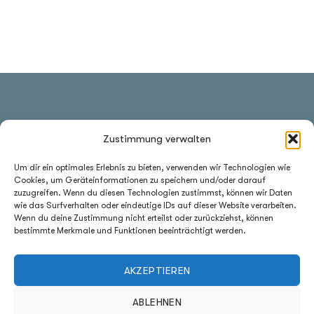
Zustimmung verwalten
RÜCKWÄNDE &
Um dir ein optimales Erlebnis zu bieten, verwenden wir Technologien wie
NISCHENRÜCKWÄNDE
Cookies, um Geräteinformationen zu speichern und/oder darauf
zuzugreifen. Wenn du diesen Technologien zustimmst, können wir Daten
Vervollständige deine Küche mit der perfekt dazu
wie das Surfverhalten oder eindeutige IDs auf dieser Website verarbeiten.
passenden Rückwand.
Wenn du deine Zustimmung nicht erteilst oder zurückziehst, können
bestimmte Merkmale und Funktionen beeinträchtigt werden.
RÜCKWÄNDE
AKZEPTIEREN
ABLEHNEN