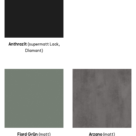
Anthrazit
(supermatt Lack,
Diamant)
Fjord Grün
(matt)
Arzano
(matt)